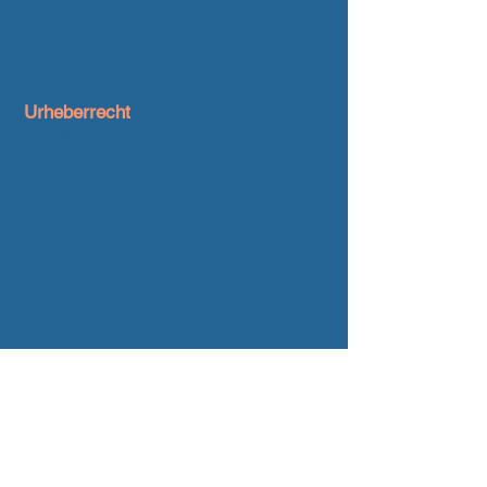
Rechtsverletzung nicht zumutbar. Bei
Bekanntwerden von
Rechtsverletzungen werden wir
derartige Links umgehend entfernen.
Urheberrecht
Die durch die Seitenbetreiber erstellten
Inhalte und Werke auf diesen Seiten
unterliegen dem deutschen
Urheberrecht. Die Vervielfältigung,
Bearbeitung, Verbreitung und jede Art
der Verwertung außerhalb der Grenzen
des Urheberrechtes bedürfen der
schriftlichen Zustimmung des
jeweiligen Autors bzw. Erstellers.
Downloads und Kopien dieser Seite
sind nur für den privaten, nicht
kommerziellen Gebrauch gestattet.
Soweit die Inhalte auf dieser Seite nicht
vom Betreiber erstellt wurden, werden
die Urheberrechte Dritter beachtet.