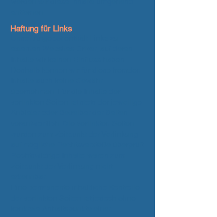
werden wir diese Inhalte umgehend
entfernen.
Haftung für Links
Unser Angebot enthält Links zu
externen Websites Dritter, auf deren
Inhalte wir keinen Einfluss haben.
Deshalb können wir für diese fremden
Inhalte auch keine Gewähr
übernehmen. Für die Inhalte der
verlinkten Seiten ist stets der jeweilige
Anbieter oder Betreiber der Seiten
verantwortlich. Die verlinkten Seiten
wurden zum Zeitpunkt der Verlinkung
auf mögliche Rechtsverstöße überprüft.
Rechtswidrige Inhalte waren zum
Zeitpunkt der Verlinkung nicht
erkennbar.
Eine permanente inhaltliche Kontrolle
der verlinkten Seiten ist jedoch ohne
konkrete Anhaltspunkte einer