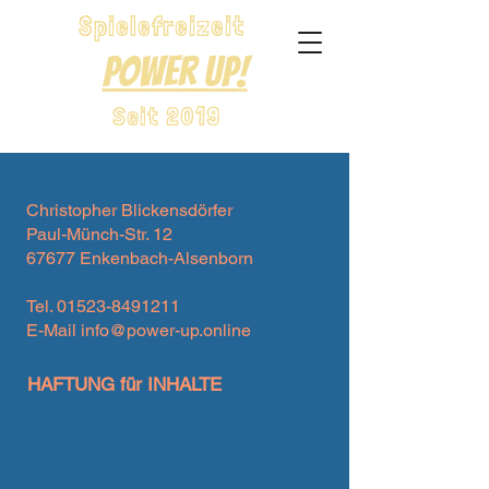
Spielefreizeit
Power Up!
Seit 2019
IMPRESSUM
Christopher Blickensdörfer
Paul-Münch-Str. 12
67677 Enkenbach-Alsenborn
Tel.
01523-8491211
E-Mail
info@power-up.online
HAFTUNG für INHALTE
Angaben gemäß § 5 DDG
Verantwortlich für den Inhalt nach § 55
Abs. 2 RStV
siehe Impressum