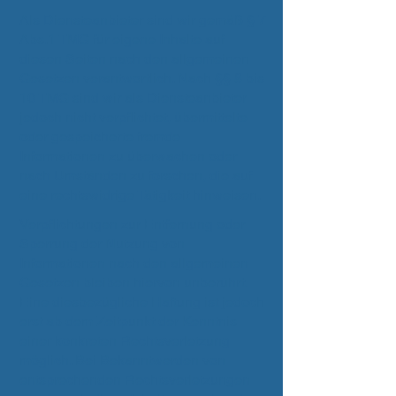
Als Diensteanbieter sind wir gemäß § 7
Abs.1 TMG für eigene Inhalte auf
diesen Seiten nach den allgemeinen
Gesetzen verantwortlich. Nach §§ 8 bis
10 TMG sind wir als Diensteanbieter
jedoch nicht verpflichtet, übermittelte
oder gespeicherte fremde
Informationen zu überwachen oder
nach Umständen zu forschen, die auf
eine rechtswidrige Tätigkeit hinweisen.
Verpflichtungen zur Entfernung oder
Sperrung der Nutzung von
Informationen nach den allgemeinen
Gesetzen bleiben hiervon unberührt.
Eine diesbezügliche Haftung ist jedoch
erst ab dem Zeitpunkt der Kenntnis
einer konkreten Rechtsverletzung
möglich. Bei Bekanntwerden von
entsprechenden Rechtsverletzungen